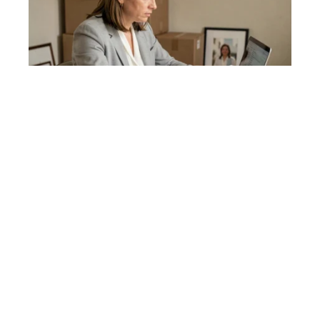
ACTUS
Déménagement, changement d’employeur
: que devient votre compte myPrimobox ?
OUTILS NUMÉRIQUES
Les meilleurs sites pour télécharger des