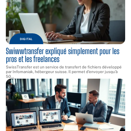
DIGITAL
Swiwwtransfer expliqué simplement pour les
pros et les freelances
SwissTransfer est un service de transfert de fichiers développé
par Infomaniak, hébergeur suisse. Il permet d'envoyer jusqu'à
50
…