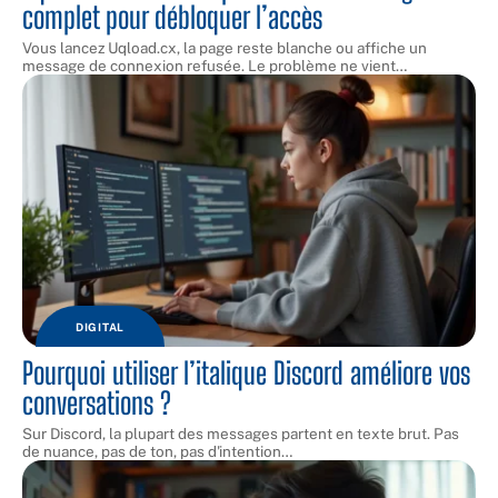
complet pour débloquer l’accès
Vous lancez Uqload.cx, la page reste blanche ou affiche un
message de connexion refusée. Le problème ne vient
…
DIGITAL
Pourquoi utiliser l’italique Discord améliore vos
conversations ?
Sur Discord, la plupart des messages partent en texte brut. Pas
de nuance, pas de ton, pas d'intention
…