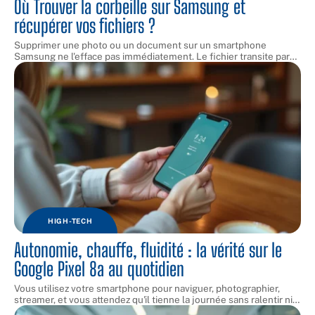
Où Trouver la corbeille sur Samsung et
récupérer vos fichiers ?
Supprimer une photo ou un document sur un smartphone
Samsung ne l'efface pas immédiatement. Le fichier transite par
…
HIGH-TECH
Autonomie, chauffe, fluidité : la vérité sur le
Google Pixel 8a au quotidien
Vous utilisez votre smartphone pour naviguer, photographier,
streamer, et vous attendez qu'il tienne la journée sans ralentir ni
…