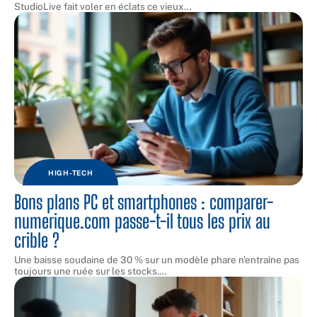
StudioLive fait voler en éclats ce vieux
…
HIGH-TECH
Bons plans PC et smartphones : comparer-
numerique.com passe-t-il tous les prix au
crible ?
Une baisse soudaine de 30 % sur un modèle phare n'entraîne pas
toujours une ruée sur les stocks.
…