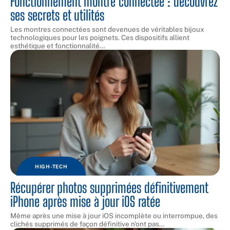
Fonctionnement montre connectée : découvrez
ses secrets et utilités
Les montres connectées sont devenues de véritables bijoux
technologiques pour les poignets. Ces dispositifs allient
esthétique et fonctionnalité
…
HIGH-TECH
Récupérer photos supprimées définitivement
iPhone après mise à jour iOS ratée
Même après une mise à jour iOS incomplète ou interrompue, des
clichés supprimés de façon définitive n'ont pas
…