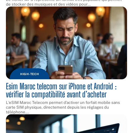
de stocker des musiques et des vidéos pour
…
HIGH-TECH
Esim Maroc telecom sur iPhone et Android :
vérifier la compatibilité avant d’acheter
L'eSIM Maroc Telecom permet d'activer un forfait mobile sans
carte SIM physique, directement depuis les réglages du
téléphone.
…