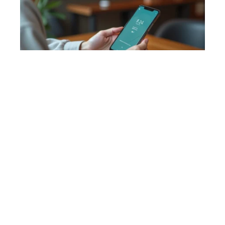
HIGH-TECH
Autonomie, chauffe, fluidité : la vérité sur
le Google Pixel 8a au quotidien
OUTILS NUMÉRIQUES
Les meilleurs sites pour télécharger des