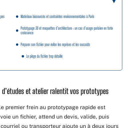
ypes
Matériaux biosourcés et contraintes environnementales à Paris
Prototypage 3D et maquettes d’architecture : un cas d’usage parisien en forte
croissance
Préparer son fichier pour éviter les reprises et les surcoûts
Le piège du fichier trop détaillé
 d’études et atelier ralentit vos prototypes
e premier frein au prototypage rapide est
oie un fichier, attend un devis, valide, puis
 courriel ou transporteur ajoute un à deux jours