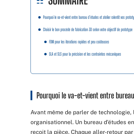
SOMMAIRE
Pourquoi le va-et-vient entre bureau d’études et atelier ralentit vos protot
Choisir le bon procédé de fabrication 3D selon votre objectif de prototype
FDM pour les itérations rapides et peu coûteuses
SLA et SLS pour la précision et les contraintes mécaniques
Pourquoi le va-et-vient entre bureau
Avant même de parler de technologie, l
organisationnel. Un bureau d’études env
reçoit la pièce. Chaque aller-retour par