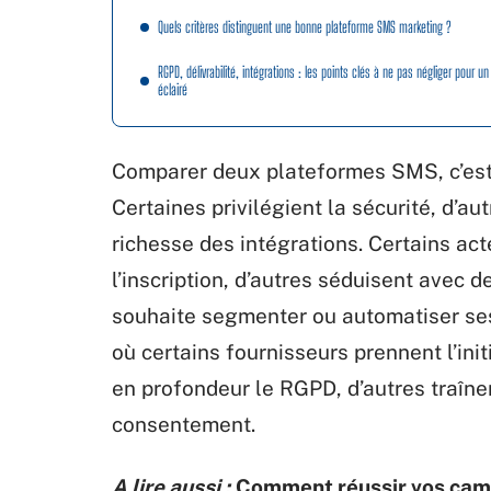
Quels critères distinguent une bonne plateforme SMS marketing ?
RGPD, délivrabilité, intégrations : les points clés à ne pas négliger pour un
éclairé
Comparer deux plateformes SMS, c’est
Certaines privilégient la sécurité, d’au
richesse des intégrations. Certains ac
l’inscription, d’autres séduisent avec de
souhaite segmenter ou automatiser ses
où certains fournisseurs prennent l’ini
en profondeur le RGPD, d’autres traînen
consentement.
A lire aussi :
Comment réussir vos cam