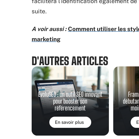
facilitera l’identification également de 
suite.
A voir aussi :
Comment utiliser les styl
marketing
D'AUTRES ARTICLES
EvoluSEO : un outil SEO innovant
Fram
pour booster son
débutan
référencement
moi
En savoir plus
E