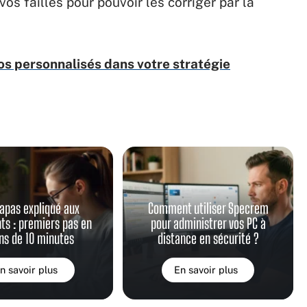
vos failles pour pouvoir les corriger par la
os personnalisés dans votre stratégie
apas expliqué aux
Comment utiliser Specrem
ts : premiers pas en
pour administrer vos PC à
ns de 10 minutes
distance en sécurité ?
n savoir plus
En savoir plus