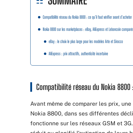
SOMMAIRE
Compatibilité réseau du Nokia 8800 : ce qu’il faut vérifier avant d’acheter
Nokia 8800 sur les marketplaces : eBay, AliExpress et Leboncoin comparé
eBay : le choix le plus large pour les modèles Arte et Sirocco
AliExpress : prix attractifs, authenticité incertaine
Compatibilité réseau du Nokia 8800 : 
Avant même de comparer les prix, une q
Nokia 8800, dans ses différentes déclin
fonctionne sur les réseaux GSM et 3G.
réduit ou planifié l’extinction de leurs