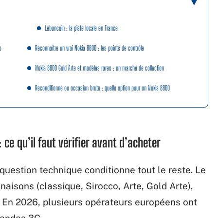
Leboncoin : la piste locale en France
s
Reconnaître un vrai Nokia 8800 : les points de contrôle
Nokia 8800 Gold Arte et modèles rares : un marché de collection
Reconditionné ou occasion brute : quelle option pour un Nokia 8800
ce qu’il faut vérifier avant d’acheter
uestion technique conditionne tout le reste. Le
aisons (classique, Sirocco, Arte, Gold Arte),
 En 2026, plusieurs opérateurs européens ont
 bandes 3G.